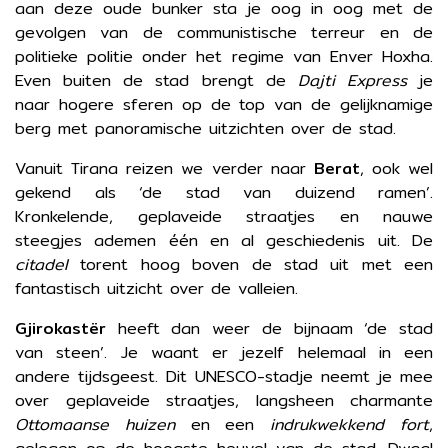
aan deze oude bunker sta je oog in oog met de
gevolgen van de communistische terreur en de
politieke politie onder het regime van Enver Hoxha.
Even buiten de stad brengt de
Dajti Express
je
naar hogere sferen op de top van de gelijknamige
berg met panoramische uitzichten over de stad.
Vanuit Tirana reizen we verder naar
Berat
, ook wel
gekend als ‘de stad van duizend ramen’.
Kronkelende, geplaveide straatjes en nauwe
steegjes ademen één en al geschiedenis uit. De
citadel
torent hoog boven de stad uit met een
fantastisch uitzicht over de valleien.
Gjirokastër
heeft dan weer de bijnaam ‘de stad
van steen’. Je waant er jezelf helemaal in een
andere tijdsgeest. Dit UNESCO-stadje neemt je mee
over geplaveide straatjes, langsheen charmante
Ottomaanse huizen
en een
indrukwekkend fort
,