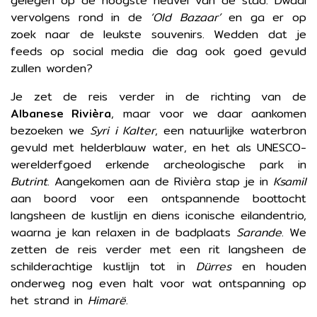
gelegen op de hoogste heuvel van de stad. Dwaal
vervolgens rond in de
‘Old Bazaar’
en ga er op
zoek naar de leukste souvenirs. Wedden dat je
feeds op social media die dag ook goed gevuld
zullen worden?
Je zet de reis verder in de richting van de
Albanese Rivièra
, maar voor we daar aankomen
bezoeken we
Syri i Kalter
, een natuurlijke waterbron
gevuld met helderblauw water, en het als UNESCO-
werelderfgoed erkende archeologische park in
Butrint
. Aangekomen aan de Rivièra stap je in
Ksamil
aan boord voor een ontspannende boottocht
langsheen de kustlijn en diens iconische eilandentrio,
waarna je kan relaxen in de badplaats
Sarande
. We
zetten de reis verder met een rit langsheen de
schilderachtige kustlijn tot in
Dürres
en houden
onderweg nog even halt voor wat ontspanning op
het strand in
Himarë
.