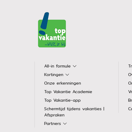
All-in formule
T
Kortingen
O
Onze erkenningen
O
Top Vakantie Academie
Vr
Top Vakantie-app
B
Schermtijd tijdens vakanties |
C
Afspraken
Partners