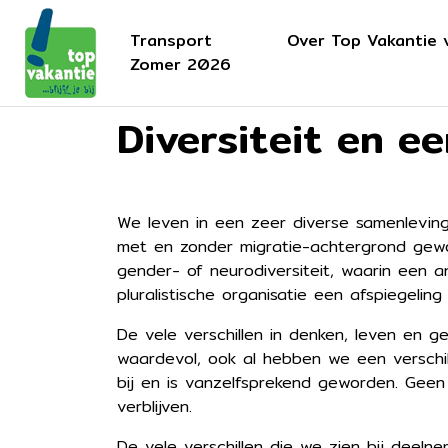
Transport
Over Top Vakantie 
Zomer 2026
Diversiteit en e
We leven in een zeer diverse samenleving
met en zonder migratie-achtergrond gewoo
gender- of neurodiversiteit, waarin een a
pluralistische organisatie een afspiegelin
De vele verschillen in denken, leven en g
waardevol, ook al hebben we een verschill
bij en is vanzelfsprekend geworden. Geen
verblijven.
De vele verschillen die we zien bij deeln