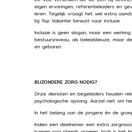
eigen ervaringen, referentiekaders en ge
leren. Tegelijk vraagt het wel extra aan
bij Top Vakantie bewust naar inclusie.
Inclusie is geen slogan, maar een werking
bestuursniveau, als beleidskeuze, maar de 
en gebaren.
BIJZONDERE ZORG NODIG?
Onze diensten en begeleiders houden reke
psychologische opvang. Aarzel niet om h
In het belang van de jongere én de gro
Indien een deelnemer een extra zorgnood 
kunnen nog steeds groeien, toch is het h