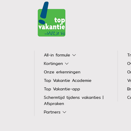
All-in formule
T
Kortingen
O
Onze erkenningen
O
Top Vakantie Academie
Vr
Top Vakantie-app
B
Schermtijd tijdens vakanties |
C
Afspraken
Partners