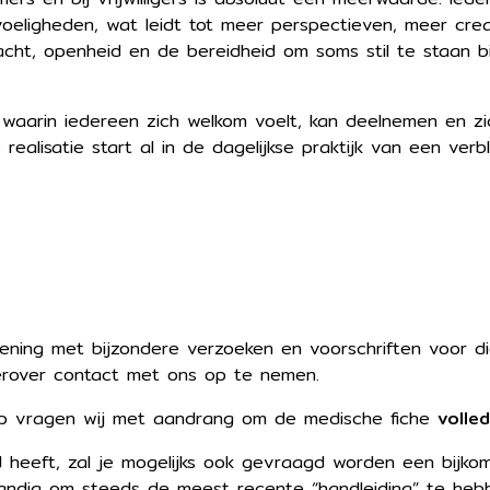
voeligheden, wat leidt tot meer perspectieven, meer crea
dacht, openheid en de bereidheid om soms stil te staan
 waarin iedereen zich welkom voelt, kan deelnemen en zic
realisatie start al in de dagelijkse praktijk van een ver
ning met bijzondere verzoeken en voorschriften voor die
ierover contact met ons op te nemen.
ep vragen wij met aandrang om de medische fiche
volle
heeft, zal je mogelijks ook gevraagd worden een bijkomen
andig om steeds de meest recente “handleiding” te hebbe