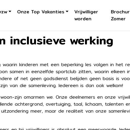
vzw
Onze Top Vakanties
Vrijwilliger
Brochur
worden
Zomer
en inclusieve werking
 waarin kinderen met een beperking les volgen in het re
n samen in eenzelfde sportclub zitten, waarin elkeen in
ndere of net geen godsdienst belijden geen basis is voor 
g zijn van die samenleving. Iedereen is dan ook welkom!
ewoon-zijn omarmen we. Onze deelnemers en onze vrijwillig
ende achtergrond, overtuiging, taal, lichaam, talenten e
 uitzondering meer, maar de realiteit van onze samenle
emers en bij vrijwilligers is absoluut een meerwaarde. Ie