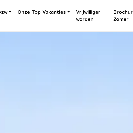
vzw
Onze Top Vakanties
Vrijwilliger
Brochur
worden
Zomer